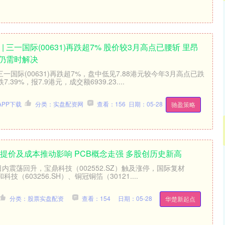
| 三一国际(00631)再跌超7% 股价较3月高点已腰斩 里昂
仍需时解决
一国际(00631)再跌超7%，盘中低见7.88港元较今年3月高点已跌
39%，报7.9港元，成交额6939.23....
PP下载
分类：实盘配资网
查看：156
日期：05-28
驰盈策略
提价及成本推动影响 PCB概念走强 多股创历史新高
日内震荡回升，宝鼎科技（002552.SZ）触及涨停，国际复材
和科技（603256.SH）、铜冠铜箔（30121....
分类：股票实盘配资
查看：154
日期：05-28
华楚新起点