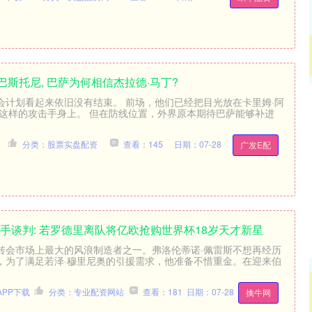
巴斯托尼, 巴萨为何相信杰拉德·马丁?
创业板指
3573.61
会计划看起来依旧没有结束。 前场，他们已经把目光放在卡里姆·阿
4%
58.05
1.65%
登这样的攻击手身上。 但在防线位置，外界原本期待巴萨能够补进
分类：股票实盘配资
查看：145
日期：07-28
广发E配
手谈判: 若罗德里离队将亿欧抢购世界杯18岁天才新星
转会市场上最大的风浪制造者之一。弗洛伦蒂诺·佩雷斯不想再经历
，为了满足若泽·穆里尼奥的引援需求，他准备不惜重金。在迎来伯
PP下载
分类：专业配资网站
查看：181
日期：07-28
擒牛网