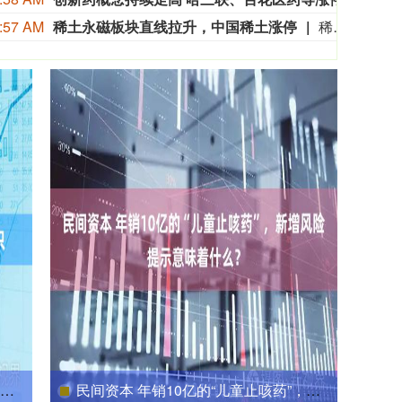
:57 AM
稀土永磁板块直线拉升，中国稀土涨停
稀土永磁板块直线拉升，中国稀土涨停，中科磁业、方邦股份、九菱科技涨超10%，有研新材、中稀有色、盛和资源、北方稀土、奔朗新材跟涨。
民间资本 年销10亿的“儿童止咳药”，新增风险提示意味着什么？