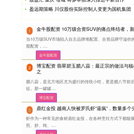
盈远期策略 川仪股份实际控制人变更为国机集团
金牛股配资 10万级合资SUV的痛点终结者，
1
当10万级SUV市场陷入自主品牌堆配置、合资品牌守溢价
股配资，....
金牛股配资
博宝配资 翡翠碧玉腊八蒜：最正宗的做法与
2
之
腊八蒜，是北方地区尤为盛行的传统小吃，更是腊八节前
征。那一罐罐....
博宝配资
鼎红金投 越南人快被罗氏虾“逼疯”，数量多
3
虾作为一种常见的食材鼎红金投，在各种烹饪方式下都能
煎、炒、炖、....