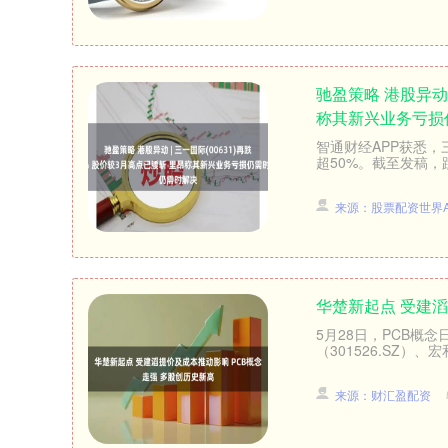
驰盈策略 港股异动 
称其新兴业务亏损
智通财经APP获悉，三
超50%。截至发稿，跌7.
来源：股票配资世界A
华楚新起点 受建滔
5月28日，PCB概念
（301526.SZ）、宏
来源：财汇盈配资