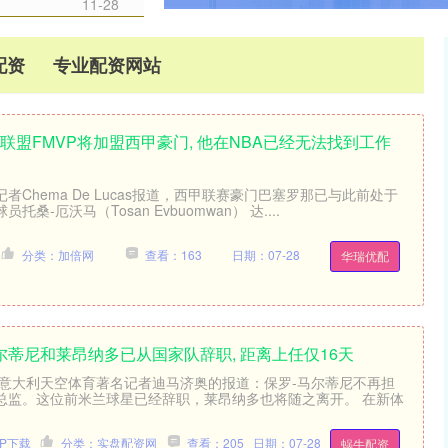
11-28
配资
专业配资网站
联盟FMVP将加盟西甲豪门, 他在NBA已经无法找到工作
者Chema De Lucas报道，西甲联赛豪门巴塞罗那已与此前处于
桑-厄沃马（Tosan Evbuomwan） 达....
分类：加倍网
查看：163
日期：07-28
华瑞优配
马尔蒂尼和莱昂纳多已从国家队辞职, 距离上任仅16天
据意大利天空体育著名记者迪马济奥的报道：保罗-马尔蒂尼不再担
总监。这位前米兰球星已经辞职，莱昂纳多也将随之离开。 在新体
P下载
分类：实盘配资网
查看：205
日期：07-28
蜗牛配资