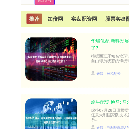
鼎红金投
推荐
加倍网
实盘配资网
股票实盘
华瑞优配 新科发展
了?
根据西班牙知名篮球记
自由球员状态的锋线球员托
来源：长鸿配资
蜗牛配资 迪马: 
虎扑07月28日讯根
任意大利国家队技术
系....
来源：升利配配资AP