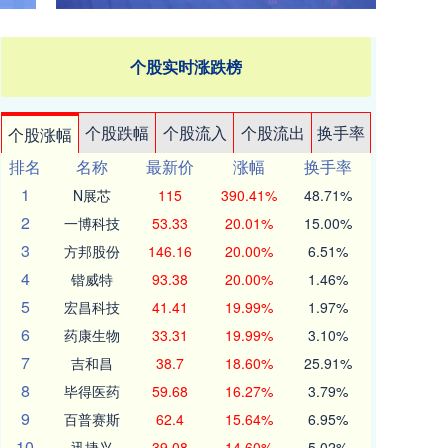
个股实时涨跌榜
个股跌幅
个股流入
个股流出
换手率
个股涨幅
排名
名称
最新价
涨幅
换手率
1
N展芯
115
390.41%
48.71%
2
一博科技
53.33
20.01%
15.00%
3
方邦股份
146.16
20.00%
6.51%
4
锴威特
93.38
20.00%
1.46%
5
宏昌科技
41.41
19.99%
1.97%
6
药康生物
33.31
19.99%
3.10%
7
吉和昌
38.7
18.60%
25.91%
8
毕得医药
59.68
16.27%
3.79%
9
百普赛斯
62.4
15.64%
6.95%
10
迅捷兴
39.08
14.60%
5.02%