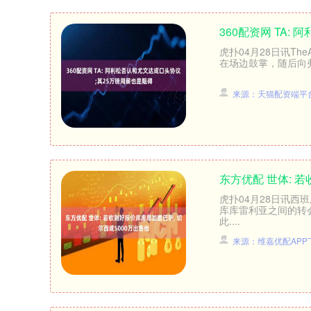
360配资网 TA
虎扑04月28日讯Th
在场边鼓掌，随后向弗
来源：天猫配资端平
东方优配 世体: 
虎扑04月28日讯
库库雷利亚之间的转
此....
来源：维嘉优配APP