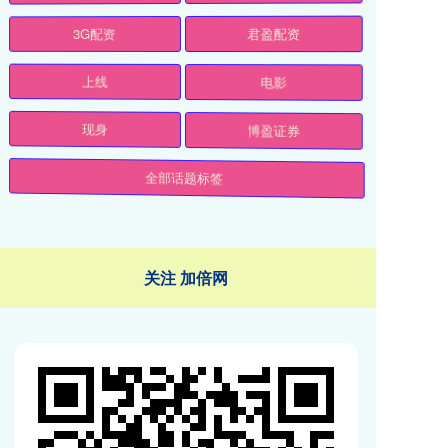
3G配资
君盈配资
上线
电影
现身
博盈证券
全部话题标签
关注 加倍网