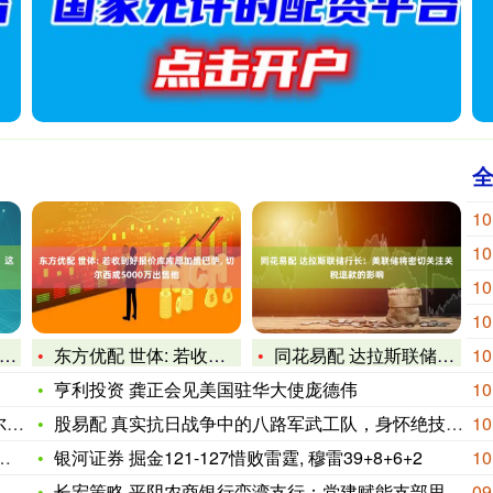
10
10
10
10
东方优配 世体: 若收到好报价库库愿加盟巴萨, 切尔西或50
同花易配 达拉斯联储行长：美联储将密切关注关税退款的影响
10
亨利投资 龚正会见美国驻华大使庞德伟
10
0
股易配 真实抗日战争中的八路军武工队，身怀绝技，装备精良
10
银河证券 掘金121-127惜败雷霆, 穆雷39+8+6+2
10
长宏策略 平阴农商银行栾湾支行：党建赋能支部思想政治工作
09