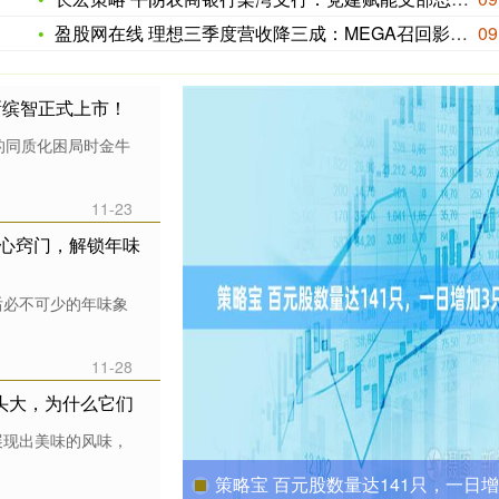
盈股网在线 理想三季度营收降三成：MEGA召回影响毛利超11
09
新缤智正式上市！
的同质化困局时金牛
11-23
核心窍门，解锁年味
后必不可少的年味象
11-28
个头大，为什么它们
展现出美味的风味，
策略宝 百元股数量达141只，一日增加3只