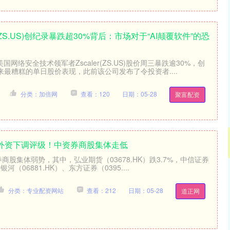
r(ZS.US)创纪录暴跌超30%背后：市场对于“AI颠覆软件”的恐
国网络安全技术领军者Zscaler(ZS.US)股价周三暴跌逾30%，创
最糟糕的单日股价表现，此前该公司发布了令投资者....
分类：加倍网
查看：120
日期：05-28
聚富配资
+外资下调评级！中资券商股集体走低
商股集体弱势，其中，弘业期货（03678.HK）跌3.7%，中信证券
银河（06881.HK）、东方证券（0395....
分类：专业配资网站
查看：212
日期：05-28
道正网