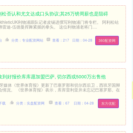
: 阿利松否认和尤文达成口头协议;其25万镑周薪也是阻碍
eAthleticUK利物浦跟队记者皮锡进撰写利物浦门将专栏。 阿利松站
雷迪-伍德曼挥舞紧握的拳头。 这位利物浦老将门....
台
分类：专业配资网站
查看：217
日期：04-28
360配资网
若收到好报价库库愿加盟巴萨, 切尔西或5000万出售他
西班牙媒体《世界体育报》更新了巴塞罗那和切尔西后卫，西班牙国脚
会情况。 《世界体育报》表示，库库雷利亚并未忘记巴塞罗那。在
下载
分类：实盘配资网
查看：67
日期：04-28
东方优配