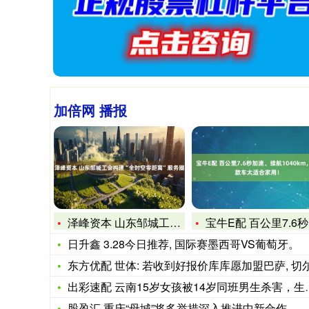
加倍网 播报
泽峰资本 山东邹城工会构建“全时空零距离”服务圈
宝牛E配 百公里7.6秒加速、续航1040km，这款车太适合
日升鑫 3.28今日推荐, 国际赛墨西哥VS葡萄牙。
东方优配 世体: 若收到好报价库库愿加盟巴萨, 切尔西或5
出彩速配 云南15岁女孩被14岁同班男生杀害，生前曾激烈反抗
股盈汇 重庆“母城”将多举措深入推进中新合作