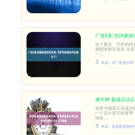
广发E配 拒绝豪购
北证50
1122.46
这个夏天，巴萨的转
58
0.74%
-0.41
-0.0
德耶米和安东尼·戈
一....
来源：浩广配资官网
擒牛网 曼城启动后
皇家马德里正在成为
一个四大皆空的赛季
纳多....
来源：股票配资期货A