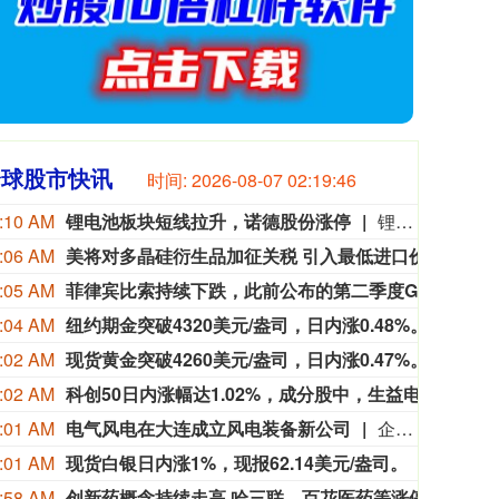
全球股市快讯
时间:
2026-08-07 02:19:47
:10 AM
锂电池板块短线拉升，诺德股份涨停
锂电池板块短线拉升，诺德股份涨停，嘉元科技、中一科技、铜冠铜箔、德福科技、科达利等纷纷走高。
:06 AM
美将对多晶硅衍生品加征关税 引入最低进口价机制
美国
:05 AM
菲律宾比索持续下跌，此前公布的第二季度GDP数据不及预期。
菲律
:04 AM
纽约期金突破4320美元/盎司，日内涨0.48%。
纽约期
:02 AM
现货黄金突破4260美元/盎司，日内涨0.47%。
现货黄
:02 AM
科创50日内涨幅达1.02%，成分股中，生益电子涨6.17%，源杰科技涨3.10%，佰维存储涨2.97%，大全能源涨2.95%。
科创5
:01 AM
电气风电在大连成立风电装备新公司
企查查APP显示，近日，上电（大连）风电装备有限公司成立，经营范围包含发电机及发电机组制造；海上风电相关装备销售；海上风电相关系统研发；风电场相关装备销售等。企查查股权穿透显示，该公司由电气风电(688660)全资持股。
:01 AM
现货白银日内涨1%，现报62.14美元/盎司。
现货白银
:58 AM
创新药概念持续走高 哈三联、百花医药等涨停
创新