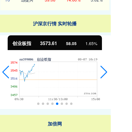
沪深京行情 实时轮播
基金指数
7234.87
国
5.07
0.07%
加倍网